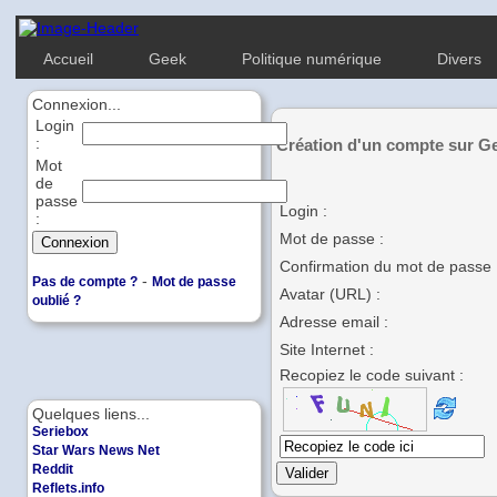
Accueil
Geek
Politique numérique
Divers
Connexion...
Login
:
Création d'un compte sur G
Mot
de
passe
Login :
:
Mot de passe :
Confirmation du mot de passe 
-
Pas de compte ?
Mot de passe
Avatar (URL) :
oublié ?
Adresse email :
Site Internet :
Recopiez le code suivant :
Quelques liens...
Seriebox
Star Wars News Net
Reddit
Reflets.info