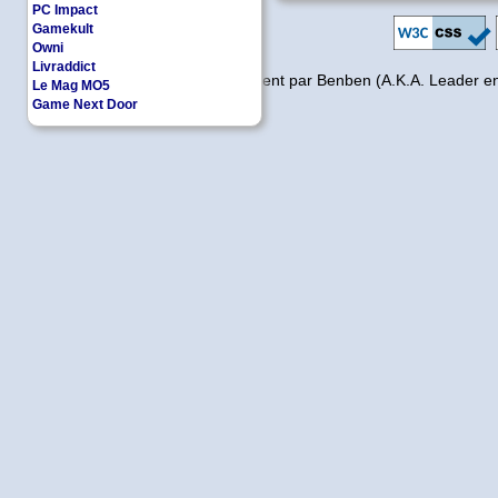
PC Impact
Gamekult
Owni
Livraddict
Copyleft | Design et Développement par Benben (A.K.A. Leader e
Le Mag MO5
Game Next Door